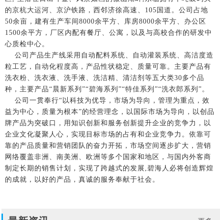
的京杭大运河、京沪铁路，西邻济徐高速、105国道。公司占地
50余亩，建有生产车间8000余平方、库房8000余平方、办公区
1500余平方，厂区内配有餐厅、公寓，以及与高校合作的研发中
心质检中心。
公司产品生产线采用自动配料系统、自动灌装系统、高洁度造
粒工艺，自动化程度高，产品性状稳定、质量可靠。主要产品有
洗衣粉、洗衣液、洗手液、洗洁精、清洁剂等五大类30多个品
种，主要产品“晨新系列”“碧海系列”“特佳系列”“洗衣郎系列”。
公司一贯奉行“以科技为优导，市场为导向，管理为重点，效
益为中心，质量为根本”的经营理念，以国际市场为导向，以创品
牌产品为突破口，用知识创新和服务创新提升企业的竞争力，以
企业文化凝聚人心，实现目标市场的占有和企业竞争力。依靠可
靠的产品质量和营销团队的奋力开拓，市场空间逐步扩大，营销
网络覆盖非洲、南美洲、欧洲等多个国家和地区，与国内外客商
制定长期的销售计划，实现了跨越式的发展,碧海人必将创造辉煌
的成就，以好的产品，真诚的服务奉献于社会。