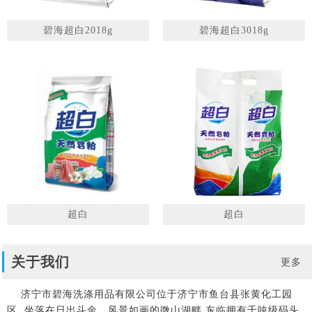
碧海超白2018g
碧海超白3018g
超白
超白
关于我们
更多
济宁市碧海洗涤用品有限公司位于济宁市鱼台县张黄化工园
区, 坐落在日出斗金、风景如画的微山湖畔,东临拥有千吨级码头