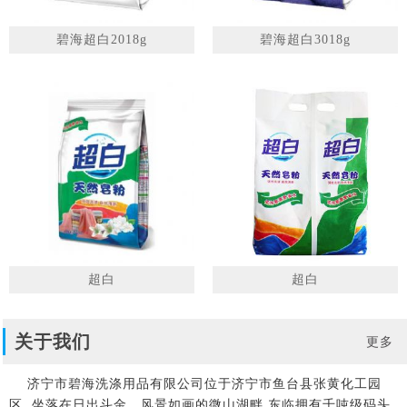
碧海超白2018g
碧海超白3018g
超白
超白
关于我们
更多
济宁市碧海洗涤用品有限公司位于济宁市鱼台县张黄化工园
区, 坐落在日出斗金、风景如画的微山湖畔,东临拥有千吨级码头