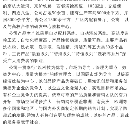
的京杭大运河、京沪铁路，西邻济徐高速、105国道，交通便
利、四通八达。公司占地50余亩，建有生产车间8000余平方、库
房8000余平方、办公区1500余平方，厂区内配有餐厅、公寓，以
及与高校合作的研发中心质检中心。
公司产品生产线采用自动配料系统、自动灌装系统、高洁度造
粒工艺，自动化程度高，产品性状稳定、质量可靠。主要产品有
洗衣粉、洗衣液、洗手液、洗洁精、清洁剂等五大类30多个品
种，主要产品“晨新系列”“碧海系列”“特佳系列”“洗衣郎系列”深
受广大消费者的欢迎。
公司一贯奉行“以科技为优导，市场为导向，管理为重点，效
益为中心，质量为根本”的经营理念，以国际市场为导向，以提高
经济效益为中心，以创品牌产品为突破口，用知识创新和服务创
新提升企业的竞争力，以企业文化凝聚人心，实现目标市场的占
有和企业竞争力的提高。依靠可靠的产品质量和营销团队的奋力
开拓，市场空间逐步扩大，营销网络覆盖非洲、南美洲、欧洲等
多个国家和地区，与国内外客商制定长期的销售计划，实现了跨
越式的发展,碧海人必将创造更加辉煌的成就，以好的产品，真诚
的服务奉献于社会。